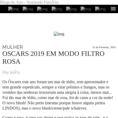
Blogs do Ano - Nomeado FamÃ­lia
MULHER
25 de Fevereiro, 2019
OSCARS 2019 EM MODO FILTRO
ROSA
Por InÃªs
Os Óscares este ano foram um mar de tédio, sem apresentador e
sem grande espetáculo, sempre a virar prémios e frangos, mas os
vestidos das senhoras trouxeram uma alegria à coisa, menos mal...
Foi tão mar de tédio, como mar de rosa, foi de caras a cor da noite!
O novo blush! Não preto (mesmo porque houve alguns pretos
LINDOS), mas o novo blush/creme/pale whatever.
Como o rosa é uma cor alegre e que realça os tons de pele - e o