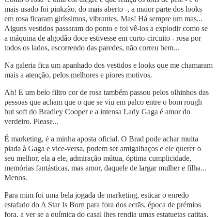
mais usado foi pinkzão, do mais aberto -, a maior parte dos looks
em rosa ficaram giríssimos, vibrantes. Mas! Há sempre um mas...
Alguns vestidos passaram do ponto e foi vê-los a explodir como se
a máquina de algodão doce estivesse em curto-circuito - rosa por
todos os lados, escorrendo das paredes, não correu bem...
Na galeria fica um apanhado dos vestidos e looks que me chamaram
mais a atenção, pelos melhores e piores motivos.
Ah! E um belo filtro cor de rosa também passou pelos olhinhos das
pessoas que acham que o que se viu em palco entre o bom rough
but soft do Bradley Cooper e a intensa Lady Gaga é amor do
verdeiro. Please...
É marketing, é a minha aposta oficial. O Brad pode achar muita
piada à Gaga e vice-versa, podem ser amigalhaços e ele querer o
seu melhor, ela a ele, admiração mútua, óptima cumplicidade,
memórias fantásticas, mas amor, daquele de largar mulher e filha...
Menos.
Para mim foi uma bela jogada de marketing, esticar o enredo
estafado do A Star Is Born para fora dos ecrãs, época de prémios
fora, a ver se a química do casal lhes rendia umas estatuetas catitas.