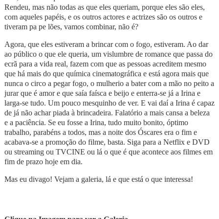
Rendeu, mas não todas as que eles queriam, porque eles são eles,
com aqueles papéis, e os outros actores e actrizes são os outros e
tiveram pa pe lões, vamos combinar, não é?
Agora, que eles estiveram a brincar com o fogo, estiveram. Ao dar
ao público o que ele queria, um vislumbre de romance que passa do
ecrã para a vida real, fazem com que as pessoas acreditem mesmo
que há mais do que química cinematográfica e está agora mais que
nunca o circo a pegar fogo, o mulherio a bater com a mão no peito a
jurar que é amor e que saía faísca e beijo e enterra-se já a Irina e
larga-se tudo. Um pouco mesquinho de ver. E vai daí a Irina é capaz
de já não achar piada à brincadeira. Falatório a mais cansa a beleza
e a paciência. Se eu fosse a Irina, tudo muito bonito, óptimo
trabalho, parabéns a todos, mas a noite dos Óscares era o fim e
acabava-se a promoção do filme, basta. Siga para a Netflix e DVD
ou streaming ou TVCINE ou lá o que é que acontece aos filmes em
fim de prazo hoje em dia.
Mas eu divago! Vejam a galeria, lá e que está o que interessa!