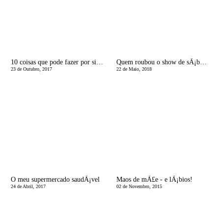
10 coisas que pode fazer por si - SÃ³ por si!
Quem roubou o show de sÃ¡bado e as fotos oficiais do casamento de Meghan e Harry
23 de Outubro, 2017
22 de Maio, 2018
O meu supermercado saudÃ¡vel
Maos de mÃ£e - e lÃ¡bios!
24 de Abril, 2017
02 de Novembro, 2015