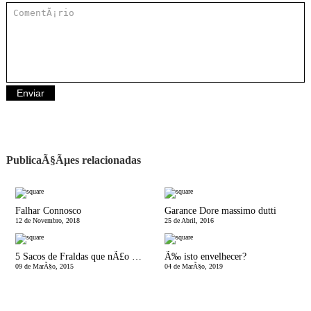
PublicaÃ§Ãµes relacionadas
Falhar Connosco
Garance Dore massimo dutti
12 de Novembro, 2018
25 de Abril, 2016
5 Sacos de Fraldas que nÃ£o Parecem Sacos de Fraldas
Ã‰ isto envelhecer?
09 de MarÃ§o, 2015
04 de MarÃ§o, 2019