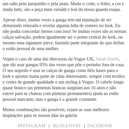
um salto pelo parquinho e pela praia. Muda o corte, o feitio, a cor e
muda tudo, são a peça mais versátil e leal do nosso guarda-roupa.
Apesar disso, muitas vezes a ganga tem má reputação de ser
demasiado relaxada e revelar alguma falta de esmero no look. Eu
não podia concordar menos com isso! Se muitas vezes são as nossas
calças-salvação, podem igualmente ser o ponto central do look, ou
mesmo uma signature piece, fazendo parte integrante do que define
o estilo pessoal de uma mulher.
Vejam o caso de uma das directoras da Vogue UK,
Sarah Harris
,
que diz usar gangas 95% das vezes que põe o pezinho fora de casa.
O seu segredo é usar as calças de ganga como fiéis bases para o
look e apostar numa parte de cima interessante, sempre com tecidos
e cortes de grande qualidade e um styling à Vogue. O cabelo longo
quase branco (as primeiras brancas surgiram aos 16 anos e não
esteve para se chatear com pinturas permanentes) ajuda ao estilo
pessoal marcante, mas a ganga é a grande constante.
Muitas combinações são possíveis, vejam as suas melhores
inspirações para os nossos dias na galeria
INSTAGRAM
|
BLOGLOVIN
|
FACEBOOK