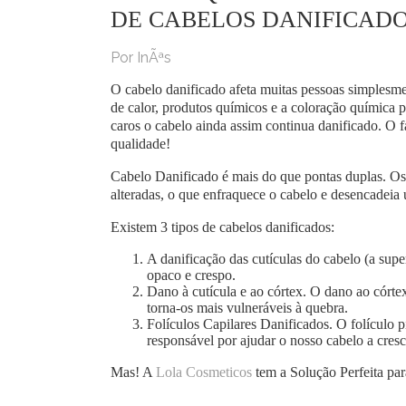
DE CABELOS DANIFICAD
Por InÃªs
O cabelo danificado afeta muitas pessoas simplesme
de calor, produtos químicos e a coloração química p
caros o cabelo ainda assim continua danificado. O f
qualidade!
Cabelo Danificado é mais do que pontas duplas. Os
alteradas, o que enfraquece o cabelo e desencadeia 
Existem 3 tipos de cabelos danificados:
A danificação das cutículas do cabelo (a super
opaco e crespo.
Dano à cutícula e ao córtex. O dano ao córtex
torna-os mais vulneráveis ​​à quebra.
Folículos Capilares Danificados. O folículo p
responsável por ajudar o nosso cabelo a cresc
Mas! A
Lola Cosmeticos
tem a Solução Perfeita par