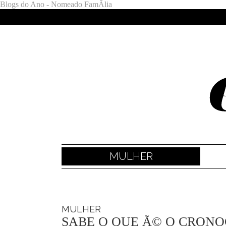
Blogs do Ano - Nomeado FamÃ­lia
MULHER
MULHER
SABE O QUE Ã© O CRON