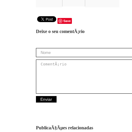
Save
Deixe o seu comentÃ¡rio
PublicaÃ§Ãµes relacionadas