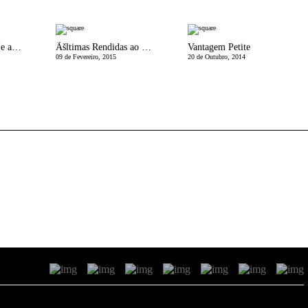
GrÃ¡vida na praia (e assim verÃ£o em geral - e nÃ£o grÃ¡vidas tambÃ©m...)
Ãšltimas Rendidas ao Lob
Vantagem Petite
09 de Fevereiro, 2015
20 de Outubro, 2014