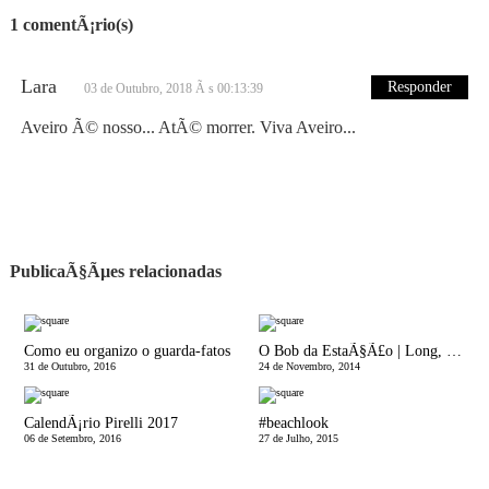
1 comentÃ¡rio(s)
Lara
Responder
03 de Outubro, 2018 Ã s 00:13:39
Aveiro Ã© nosso... AtÃ© morrer. Viva Aveiro...
PublicaÃ§Ãµes relacionadas
Como eu organizo o guarda-fatos
O Bob da EstaÃ§Ã£o | Long, Short, Messy, Straight
31 de Outubro, 2016
24 de Novembro, 2014
CalendÃ¡rio Pirelli 2017
#beachlook
06 de Setembro, 2016
27 de Julho, 2015