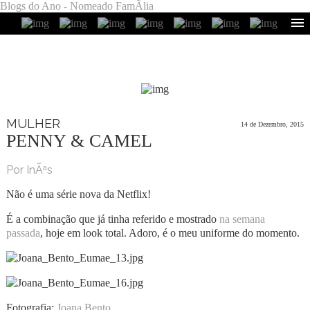
Blogs do Ano - Nomeado FamÃ­lia
MULHER
14 de Dezembro, 2015
PENNY & CAMEL
Por InÃªs
Não é uma série nova da Netflix!
É a combinação que já tinha referido e mostrado
na semana
passada
, hoje em look total. Adoro, é o meu uniforme do momento.
Fotografia:
Joana Bento