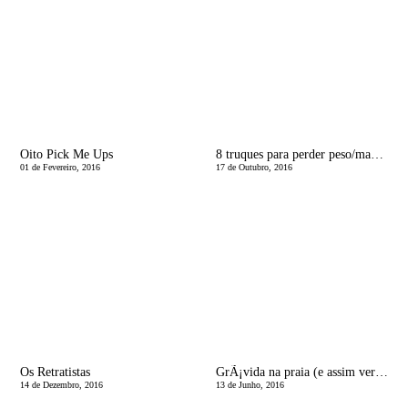
Oito Pick Me Ups
8 truques para perder peso/manter a linha
01 de Fevereiro, 2016
17 de Outubro, 2016
Os Retratistas
GrÃ¡vida na praia (e assim verÃ£o em geral - e nÃ£o grÃ¡vidas tambÃ©m...)
14 de Dezembro, 2016
13 de Junho, 2016