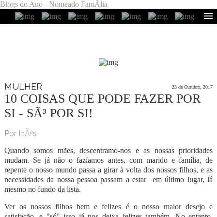
Blogs do Ano - Nomeado FamÃ­lia
MULHER
23 de Outubro, 2017
10 COISAS QUE PODE FAZER POR
SI - SÃ³ POR SI!
Por InÃªs
Quando somos mães, descentramo-nos e as nossas prioridades
mudam. Se já não o fazíamos antes, com marido e família, de
repente o nosso mundo passa a girar à volta dos nossos filhos, e as
necessidades da nossa pessoa passam a estar em último lugar, lá
mesmo no fundo da lista.
Ver os nossos filhos bem e felizes é o nosso maior desejo e
satisfação, e "só" isso já nos deixa felizes também. No entanto,