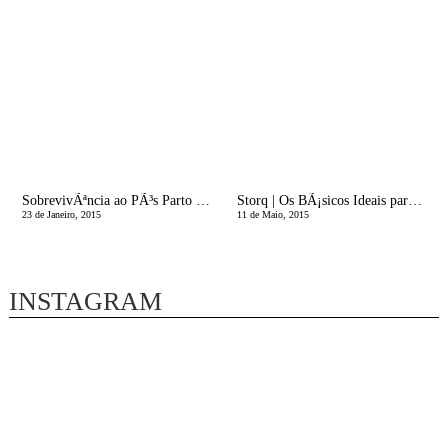
SobrevivÃªncia ao PÃ³s Parto | Uma Partilha
Storq | Os BÃ¡sicos Ideais para a Gravidez
23 de Janeiro, 2015
11 de Maio, 2015
INSTAGRAM