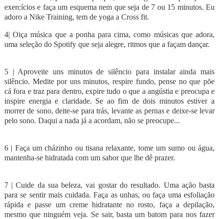
exercícios e faça um esquema nem que seja de 7 ou 15 minutos. Eu
adoro a Nike Training, tem de yoga a Cross fit.
4| Oiça música que a ponha para cima, como músicas que adora,
uma seleção do Spotify que seja alegre, ritmos que a façam dançar.
5 | Aproveite uns minutos de silêncio para instalar ainda mais
silêncio. Medite por uns minutos, respire fundo, pense no que põe
cá fora e traz para dentro, expire tudo o que a angústia e preocupa e
inspire energia e claridade. Se ao fim de dois minutos estiver a
morrer de sono, deite-se para trás, levante as pernas e deixe-se levar
pelo sono. Daqui a nada já a acordam, não se preocupe...
6 | Faça um cházinho ou tisana relaxante, tome um sumo ou água,
mantenha-se hidratada com um sabor que lhe dê prazer.
7 | Cuide da sua beleza, vai gostar do resultado. Uma ação basta
para se sentir mais cuidada. Faça as unhas, ou faça uma esfoliação
rápida e passe um creme hidratante no rosto, faça a depilação,
mesmo que ninguém veja. Se sair, basta um batom para nos fazer