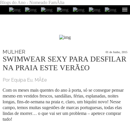
Blogs do Ano - Nomeado FamÃ­lia
MULHER
01 de Junho, 2015
SWIMWEAR SEXY PARA DESFILAR
NA PRAIA ESTE VERÃ£O
Por Equipa Eu, MÃ£e
Com os meses mais quentes do ano à porta, só se consegue pensar
mesmo em vestidos frescos, sandálias, férias, esplanadas, noites
longas, fins-de-semana na praia e, claro, um biquíni novo! Nesse
campo, temos muitas sugestões de marcas portuguesas, todas elas
lindas de morrer… o que vai ser um problema – apetece comprar
tudo!