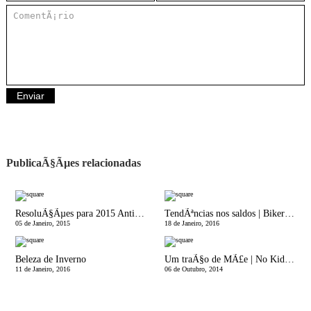
PublicaÃ§Ãµes relacionadas
ResoluÃ§Ãµes para 2015 Anti-ExaustÃ£o
TendÃªncias nos saldos | Biker Jacket & Flared Jeans
05 de Janeiro, 2015
18 de Janeiro, 2016
Beleza de Inverno
Um traÃ§o de MÃ£e | No Kidstime
11 de Janeiro, 2016
06 de Outubro, 2014