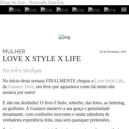
Blogs do Ano - Nomeado FamÃ­lia
MULHER
18 de Novembro, 2015
LOVE X STYLE X LIFE
Por InÃªs SimÃµes
No início desta semana FINALMENTE chegou o
Love Style Life
,
da
Garance Doré
, um livro que aguardava como há muito não
ansiava por outro!
E não me desiludiu! O livro é lindo, soberbo, das fotos, ao lettering,
ao grafismo. A Garance manteve a sua graça e genuinidade
desarmante, com confissões inocentes e muita sabedoria de
verdadeira experiência feita, mas sem quaisquer pretensões.