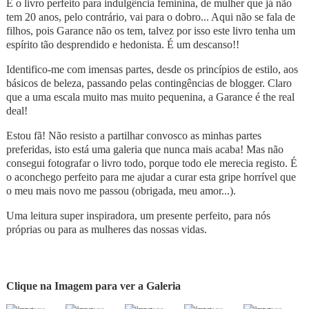
É o livro perfeito para indulgência feminina, de mulher que já não
tem 20 anos, pelo contrário, vai para o dobro... Aqui não se fala de
filhos, pois Garance não os tem, talvez por isso este livro tenha um
espírito tão desprendido e hedonista. É um descanso!!
Identifico-me com imensas partes, desde os princípios de estilo, aos
básicos de beleza, passando pelas contingências de blogger. Claro
que a uma escala muito mas muito pequenina, a Garance é the real
deal!
Estou fã! Não resisto a partilhar convosco as minhas partes
preferidas, isto está uma galeria que nunca mais acaba! Mas não
consegui fotografar o livro todo, porque todo ele merecia registo. É
o aconchego perfeito para me ajudar a curar esta gripe horrível que
o meu mais novo me passou (obrigada, meu amor...).
Uma leitura super inspiradora, um presente perfeito, para nós
próprias ou para as mulheres das nossas vidas.
Clique na Imagem para ver a Galeria