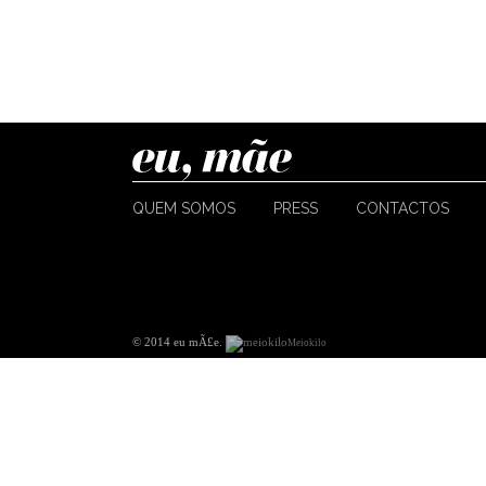
QUEM SOMOS
PRESS
CONTACTOS
© 2014 eu mÃ£e
.
Meiokilo