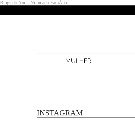
Blogs do Ano - Nomeado FamÃ­lia
MULHER
INSTAGRAM