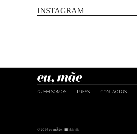
INSTAGRAM
QUEM SOMOS
PRESS
CONTACTOS
© 2014 eu mÃ£e
.
Meiokilo