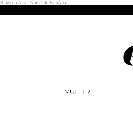
Blogs do Ano - Nomeado FamÃ­lia
MULHER