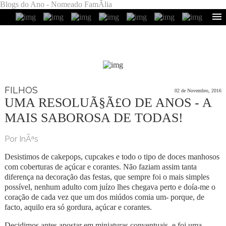
Blogs do Ano - Nomeado FamÃ­lia
FILHOS
02 de Novembro, 2016
UMA RESOLUÃ§Ã£O DE ANOS - A
MAIS SABOROSA DE TODAS!
Por InÃªs
Desistimos de cakepops, cupcakes e todo o tipo de doces manhosos
com coberturas de açúcar e corantes. Não faziam assim tanta
diferença na decoração das festas, que sempre foi o mais simples
possível, nenhum adulto com juízo lhes chegava perto e doía-me o
coração de cada vez que um dos miúdos comia um- porque, de
facto, aquilo era só gordura, açúcar e corantes.
Decidimos antes apostar em miniaturas conventuais, e foi uma