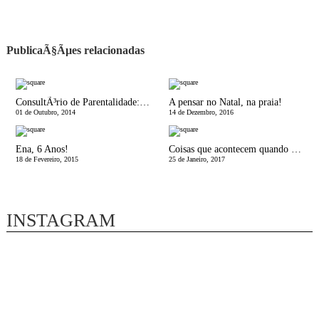
PublicaÃ§Ãµes relacionadas
ConsultÃ³rio de Parentalidade: Teimosia sem fim?
A pensar no Natal, na praia!
01 de Outubro, 2014
14 de Dezembro, 2016
Ena, 6 Anos!
Coisas que acontecem quando sÃ£o os pais a levÃ¡-los Ã escola
18 de Fevereiro, 2015
25 de Janeiro, 2017
INSTAGRAM