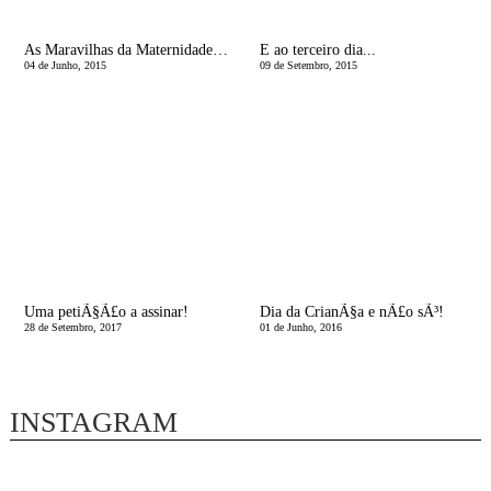
As Maravilhas da Maternidade | O Brinquedo da viragem
E ao terceiro dia...
04 de Junho, 2015
09 de Setembro, 2015
Uma petiÃ§Ã£o a assinar!
Dia da CrianÃ§a e nÃ£o sÃ³!
28 de Setembro, 2017
01 de Junho, 2016
INSTAGRAM