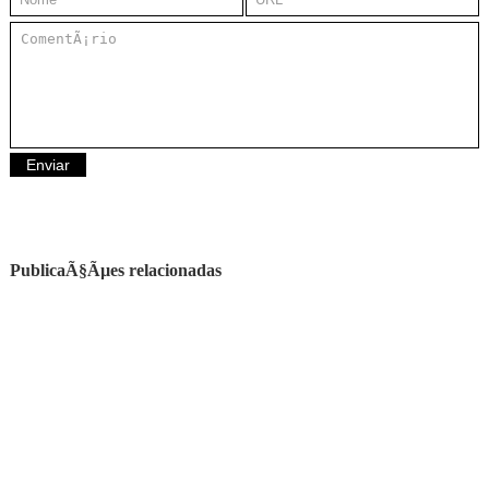
PublicaÃ§Ãµes relacionadas