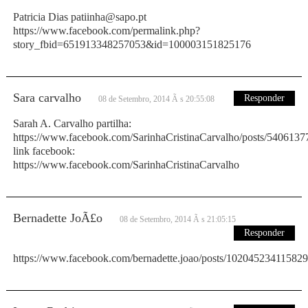
Patricia Dias patiinha@sapo.pt
https://www.facebook.com/permalink.php?
story_fbid=651913348257053&id=100003151825176
Sara carvalho
Responder
08 de Setembro, 2014 Ã s 20:55:08
Sarah A. Carvalho partilha:
https://www.facebook.com/SarinhaCristinaCarvalho/posts/540613
link facebook:
https://www.facebook.com/SarinhaCristinaCarvalho
Bernadette JoÃ£o
08 de Setembro, 2014 Ã s 21:05:15
Responder
https://www.facebook.com/bernadette.joao/posts/10204523411582