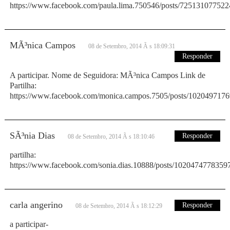
https://www.facebook.com/paula.lima.750546/posts/72513107752
MÃ³nica Campos
08 de Setembro, 2014 Ã s 18:09:31
Responder
A participar. Nome de Seguidora: MÃ³nica Campos Link de
Partilha:
https://www.facebook.com/monica.campos.7505/posts/102049717
SÃ³nia Dias
Responder
08 de Setembro, 2014 Ã s 18:10:46
partilha:
https://www.facebook.com/sonia.dias.10888/posts/1020474778359
carla angerino
Responder
08 de Setembro, 2014 Ã s 18:12:29
a participar-