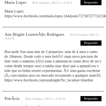
Maria Lopes
Responder
09 de Setembro, 2014 Ã s 14:38:51
Maria Lopes
https://www.facebook.com/maria.lopes.144/posts/72730727732234
Ana Brigite LourenÃ§o Rodrigues
09 de Setembro, 2014 Ã s
15:02:03
Responder
Boa tarde Sou uma mae de 2 pequenos: uma de 4 anos e outro
de 18meses. Desde cedo o meu bebÃ© mais novo precisou de
leite visto o materno nÃ£o estar a alimenta-lo como deve de ser e
como desde sempre ouvi a minha mae dizer que a aptamil era o
leite que eu bebia resolvi experimentar. Ã© uma gama excelente
jÃ¡ com muitos anos no mercado recomendo a qualquer mamÃ£
https://www.facebook.com/anabrigite?hc_location=timeline
PatrÃ­cia
Responder
09 de Setembro, 2014 Ã s 15:47:35