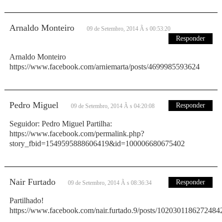
Arnaldo Monteiro
09 de Setembro, 2014 Ã s 00:53:20
Responder
Arnaldo Monteiro
https://www.facebook.com/arniemarta/posts/4699985593624
Pedro Miguel
Responder
09 de Setembro, 2014 Ã s 04:20:08
Seguidor: Pedro Miguel Partilha:
https://www.facebook.com/permalink.php?
story_fbid=1549595888606419&id=100006680675402
Nair Furtado
Responder
09 de Setembro, 2014 Ã s 08:36:34
Partilhado!
https://www.facebook.com/nair.furtado.9/posts/1020301186272484