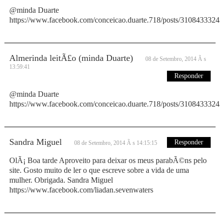
@minda Duarte
https://www.facebook.com/conceicao.duarte.718/posts/310843332
Almerinda leitÃ£o (minda Duarte)
08 de Setembro, 2014 Ã s
13:59:41
Responder
@minda Duarte
https://www.facebook.com/conceicao.duarte.718/posts/310843332
Sandra Miguel
Responder
08 de Setembro, 2014 Ã s 14:15:15
OlÃ¡ Boa tarde Aproveito para deixar os meus parabÃ©ns pelo
site. Gosto muito de ler o que escreve sobre a vida de uma
mulher. Obrigada. Sandra Miguel
https://www.facebook.com/liadan.sevenwaters