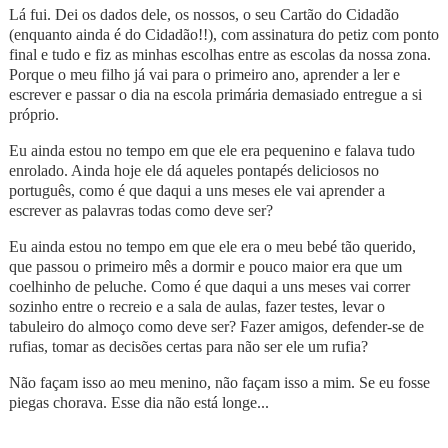
Lá fui. Dei os dados dele, os nossos, o seu Cartão do Cidadão
(enquanto ainda é do Cidadão!!), com assinatura do petiz com ponto
final e tudo e fiz as minhas escolhas entre as escolas da nossa zona.
Porque o meu filho já vai para o primeiro ano, aprender a ler e
escrever e passar o dia na escola primária demasiado entregue a si
próprio.
Eu ainda estou no tempo em que ele era pequenino e falava tudo
enrolado. Ainda hoje ele dá aqueles pontapés deliciosos no
português, como é que daqui a uns meses ele vai aprender a
escrever as palavras todas como deve ser?
Eu ainda estou no tempo em que ele era o meu bebé tão querido,
que passou o primeiro mês a dormir e pouco maior era que um
coelhinho de peluche. Como é que daqui a uns meses vai correr
sozinho entre o recreio e a sala de aulas, fazer testes, levar o
tabuleiro do almoço como deve ser? Fazer amigos, defender-se de
rufias, tomar as decisões certas para não ser ele um rufia?
Não façam isso ao meu menino, não façam isso a mim. Se eu fosse
piegas chorava. Esse dia não está longe...