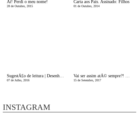
Ai! Perdi o meu nome!
Carta aos Pais. Assinado: Filhos
28 de Outubro, 2015
01 de Outubro, 2014
SugestÃ£o de leitura | Desenha com E. G. Lutz
Vai ser assim atÃ© sempre?! Eu sou muito anjinha
07 de Julho, 2016
15 de Setembro, 2017
INSTAGRAM