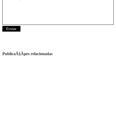
PublicaÃ§Ãµes relacionadas