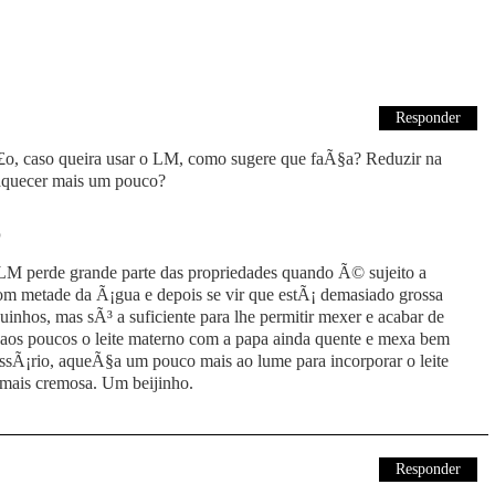
Responder
o, caso queira usar o LM, como sugere que faÃ§a? Reduzir na
 aquecer mais um pouco?
5
 LM perde grande parte das propriedades quando Ã© sujeito a
com metade da Ã¡gua e depois se vir que estÃ¡ demasiado grossa
inhos, mas sÃ³ a suficiente para lhe permitir mexer e acabar de
 aos poucos o leite materno com a papa ainda quente e mexa bem
cessÃ¡rio, aqueÃ§a um pouco mais ao lume para incorporar o leite
 mais cremosa. Um beijinho.
Responder