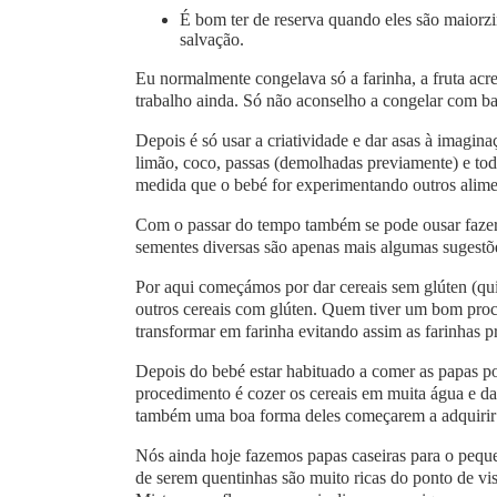
É bom ter de reserva quando eles são maiorzi
salvação.
Eu normalmente congelava só a farinha, a fruta acr
trabalho ainda. Só não aconselho a congelar com b
Depois é só usar a criatividade e dar asas à imagin
limão, coco, passas (demolhadas previamente) e tod
medida que o bebé for experimentando outros alime
Com o passar do tempo também se pode ousar fazer m
sementes diversas são apenas mais algumas sugestõe
Por aqui começámos por dar cereais sem glúten (quin
outros cereais com glúten. Quem tiver um bom proc
transformar em farinha evitando assim as farinhas p
Depois do bebé estar habituado a comer as papas po
procedimento é cozer os cereais em muita água e da
também uma boa forma deles começarem a adquirir
Nós ainda hoje fazemos papas caseiras para o peque
de serem quentinhas são muito ricas do ponto de vis