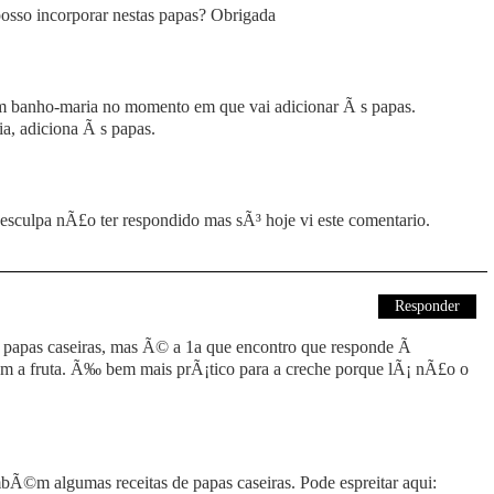
osso incorporar nestas papas? Obrigada
 banho-maria no momento em que vai adicionar Ã s papas.
a, adiciona Ã s papas.
desculpa nÃ£o ter respondido mas sÃ³ hoje vi este comentario.
Responder
e papas caseiras, mas Ã© a 1a que encontro que responde Ã
om a fruta. Ã‰ bem mais prÃ¡tico para a creche porque lÃ¡ nÃ£o o
bÃ©m algumas receitas de papas caseiras. Pode espreitar aqui: