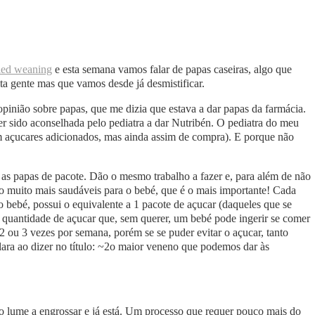
led weaning
e esta semana vamos falar de papas caseiras, algo que
ta gente mas que vamos desde já desmistificar.
inião sobre papas, que me dizia que estava a dar papas da farmácia.
r sido aconselhada pelo pediatra a dar Nutribén. O pediatra do meu
açucares adicionados, mas ainda assim de compra). E porque não
 as papas de pacote. Dão o mesmo trabalho a fazer e, para além de não
ão muito mais saudáveis para o bebé, que é o mais importante! Cada
 bebé, possui o equivalente a 1 pacote de açucar (daqueles que se
 quantidade de açucar que, sem querer, um bebé pode ingerir se comer
2 ou 3 vezes por semana, porém se se puder evitar o açucar, tanto
lara ao dizer no título: ~2o maior veneno que podemos dar às
 ao lume a engrossar e já está. Um processo que requer pouco mais do