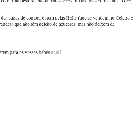
com fruta desidratada ou frutos secos, finalizamos com canela, coco,
 dar papas de compra optem pelas Holle (que se vendem no Celeiro e
andes) que não têm adição de açucares, mas não deixem de
zerem para os vossos bebés
aqui
!