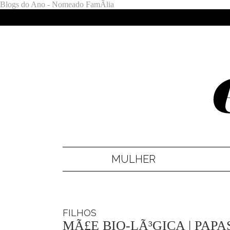
Blogs do Ano - Nomeado FamÃ­lia
MULHER
FILHOS
MÃ£E BIO-LÃ³GICA | PAP