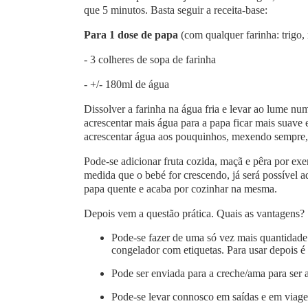
que 5 minutos. Basta seguir a receita-base:
Para 1 dose de papa
(com qualquer farinha: trigo, m
- 3 colheres de sopa de farinha
- +/- 180ml de água
Dissolver a farinha na água fria e levar ao lume nu
acrescentar mais água para a papa ficar mais suave
acrescentar água aos pouquinhos, mexendo sempre, e
Pode-se adicionar fruta cozida, maçã e pêra por e
medida que o bebé for crescendo, já será possível ad
papa quente e acaba por cozinhar na mesma.
Depois vem a questão prática. Quais as vantagens?
Pode-se fazer de uma só vez mais quantidade 
congelador com etiquetas. Para usar depois é
Pode ser enviada para a creche/ama para ser
Pode-se levar connosco em saídas e em viag