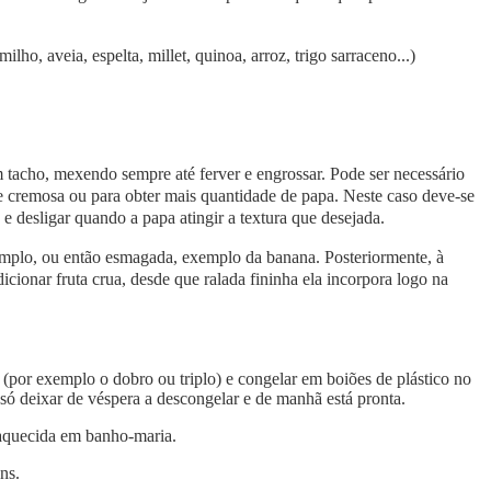
ilho, aveia, espelta, millet, quinoa, arroz, trigo sarraceno...)
m tacho, mexendo sempre até ferver e engrossar. Pode ser necessário
 e cremosa ou para obter mais quantidade de papa. Neste caso deve-se
 desligar quando a papa atingir a textura que desejada.
xemplo, ou então esmagada, exemplo da banana. Posteriormente, à
icionar fruta crua, desde que ralada fininha ela incorpora logo na
(por exemplo o dobro ou triplo) e congelar em boiões de plástico no
 só deixar de véspera a descongelar e de manhã está pronta.
 aquecida em banho-maria.
ens.