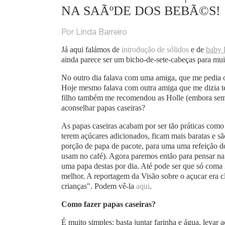
NA SAÃºDE DOS BEBÃ©S!
Por Linda Barreiro
Já aqui falámos de
introdução de sólidos
e de
baby 
ainda parece ser um bicho-de-sete-cabeças para mui
No outro dia falava com uma amiga, que me pedia op
Hoje mesmo falava com outra amiga que me dizia te
filho também me recomendou as Holle (embora sem 
aconselhar papas caseiras?
As papas caseiras acabam por ser tão práticas como
terem açúcares adicionados, ficam mais baratas e s
porção de papa de pacote, para uma uma refeição do
usam no café). Agora paremos então para pensar na
uma papa destas por dia. Até pode ser que só coma 
melhor. A reportagem da Visão sobre o açucar era c
crianças". Podem vê-la
aqui
.
Como fazer papas caseiras?
É muito simples: basta juntar farinha e água, levar