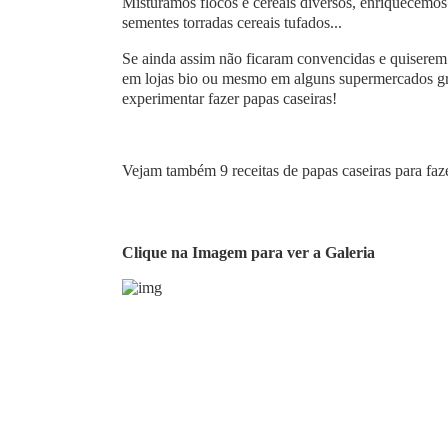
Misturamos flocos e cereais diversos, enriquecemos 
sementes torradas cereais tufados...
Se ainda assim não ficaram convencidas e quiserem
em lojas bio ou mesmo em alguns supermercados gr
experimentar fazer papas caseiras!
Vejam também 9 receitas de papas caseiras para fa
Clique na Imagem para ver a Galeria