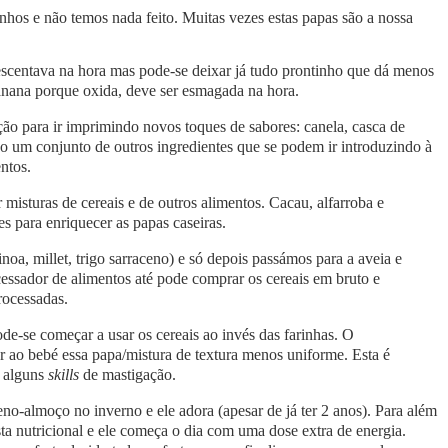
nhos e não temos nada feito. Muitas vezes estas papas são a nossa
escentava na hora mas pode-se deixar já tudo prontinho que dá menos
anana porque oxida, deve ser esmagada na hora.
ação para ir imprimindo novos toques de sabores: canela, casca de
o um conjunto de outros ingredientes que se podem ir introduzindo à
ntos.
isturas de cereais e de outros alimentos. Cacau, alfarroba e
s para enriquecer as papas caseiras.
oa, millet, trigo sarraceno) e só depois passámos para a aveia e
essador de alimentos até pode comprar os cereais em bruto e
rocessadas.
de-se começar a usar os cereais ao invés das farinhas. O
r ao bebé essa papa/mistura de textura menos uniforme. Esta é
 alguns
skills
de mastigação.
no-almoço no inverno e ele adora (apesar de já ter 2 anos). Para além
ta nutricional e ele começa o dia com uma dose extra de energia.