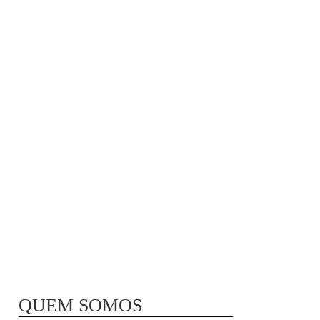
MÃ£E BIO-LÃ³GICA |
COMIDA PARA
CONGELAR
QUEM SOMOS