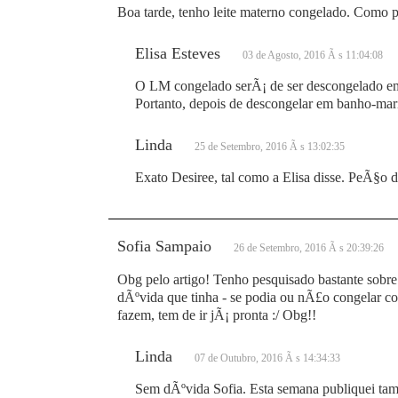
Boa tarde, tenho leite materno congelado. Como p
Elisa Esteves
03 de Agosto, 2016 Ã s 11:04:08
O LM congelado serÃ¡ de ser descongelado em
Portanto, depois de descongelar em banho-mari
Linda
25 de Setembro, 2016 Ã s 13:02:35
Exato Desiree, tal como a Elisa disse. PeÃ§o 
Sofia Sampaio
26 de Setembro, 2016 Ã s 20:39:26
Obg pelo artigo! Tenho pesquisado bastante sobr
dÃºvida que tinha - se podia ou nÃ£o congelar c
fazem, tem de ir jÃ¡ pronta :/ Obg!!
Linda
07 de Outubro, 2016 Ã s 14:34:33
Sem dÃºvida Sofia. Esta semana publiquei tam