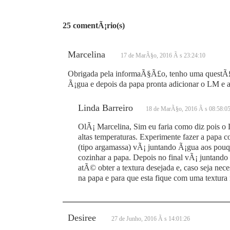
25 comentÃ¡rio(s)
Marcelina
17 de MarÃ§o, 2016 Ã s 23:24:10
Obrigada pela informaÃ§Ã£o, tenho uma questÃ£
Ã¡gua e depois da papa pronta adicionar o LM e
Linda Barreiro
18 de MarÃ§o, 2016 Ã s 08:58:0
OlÃ¡ Marcelina, Sim eu faria como diz pois o
altas temperaturas. Experimente fazer a papa 
(tipo argamassa) vÃ¡ juntando Ã¡gua aos pouqu
cozinhar a papa. Depois no final vÃ¡ juntando
atÃ© obter a textura desejada e, caso seja ne
na papa e para que esta fique com uma textura
Desiree
27 de Junho, 2016 Ã s 14:01:26