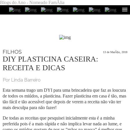
Blogs do Ano - Nomeado FamÃ­lia
FILHOS
13 de MarÃ§o, 2018
DIY PLASTICINA CASEIRA:
RECEITA E DICAS
Por Linda Barreiro
Esta semana trago um DYI para uma brincadeira que faz as loucura
de todos os miúdos, a plasticina. Fazer plasticina em casa é tão, mas
tão fácil e tão acessível que depois de verem a receita não vão ter
mais desculpa para não fazer!
De todas as receitas que pesquisei inicialmente esta é a minha
preferida pois é a mais rápida e não implica levar nada ao lume, e
como os miúdos gostam de por as ”mãos na massa” é melhor que