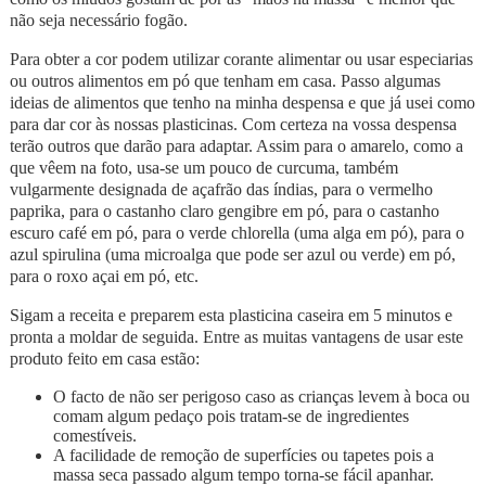
não seja necessário fogão.
Para obter a cor podem utilizar corante alimentar ou usar especiarias
ou outros alimentos em pó que tenham em casa. Passo algumas
ideias de alimentos que tenho na minha despensa e que já usei como
para dar cor às nossas plasticinas. Com certeza na vossa despensa
terão outros que darão para adaptar. Assim para o amarelo, como a
que vêem na foto, usa-se um pouco de curcuma, também
vulgarmente designada de açafrão das índias, para o vermelho
paprika, para o castanho claro gengibre em pó, para o castanho
escuro café em pó, para o verde chlorella (uma alga em pó), para o
azul spirulina (uma microalga que pode ser azul ou verde) em pó,
para o roxo açai em pó, etc.
Sigam a receita e preparem esta plasticina caseira em 5 minutos e
pronta a moldar de seguida. Entre as muitas vantagens de usar este
produto feito em casa estão:
O facto de não ser perigoso caso as crianças levem à boca ou
comam algum pedaço pois tratam-se de ingredientes
comestíveis.
A facilidade de remoção de superfícies ou tapetes pois a
massa seca passado algum tempo torna-se fácil apanhar.