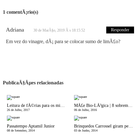
1 comentÃ¡rio(s)
Adriana
Responder
30 de MarÃ§o, 2019 Ã s 18:15:52
Em vez do vinagre, dÃ¡ para se colocar sumo de limÃ£o?
PublicaÃ§Ãµes relacionadas
Leitura de fÃ©rias para os miÃºdos!
MÃ£e Bio-LÃ³gica | 8 sobremesas saudÃ¡veis para CrianÃ§as: rÃ¡pidas e sem aÃ§ucar!
26 de Julho, 2017
06 de Julho, 2016
Passatempo Aptamil Junior
Brinquedos Carrossel giram pela PenÃ­nsula IbÃ©rica
08 de Setembro, 2014
03 de Junho, 2014