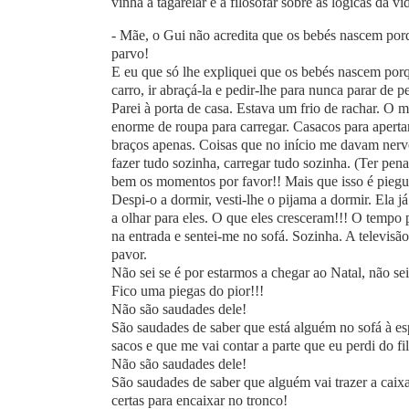
vinha a tagarelar e a filosofar sobre as lógicas da vi
- Mãe, o Gui não acredita que os bebés nascem por
parvo!
E eu que só lhe expliquei que os bebés nascem por
carro, ir abraçá-la e pedir-lhe para nunca parar de p
Parei à porta de casa. Estava um frio de rachar. 
enorme de roupa para carregar. Casacos para apertar
braços apenas. Coisas que no início me davam nerv
fazer tudo sozinha, carregar tudo sozinha. (Ter pen
bem os momentos por favor!! Mais que isso é piegu
Despi-o a dormir, vesti-lhe o pijama a dormir. Ela já
a olhar para eles. O que eles cresceram!!! O tempo
na entrada e sentei-me no sofá. Sozinha. A televis
pavor.
Não sei se é por estarmos a chegar ao Natal, não s
Fico uma piegas do pior!!!
Não são saudades dele!
São saudades de saber que está alguém no sofá à es
sacos e que me vai contar a parte que eu perdi do fi
Não são saudades dele!
São saudades de saber que alguém vai trazer a caixa
certas para encaixar no tronco!