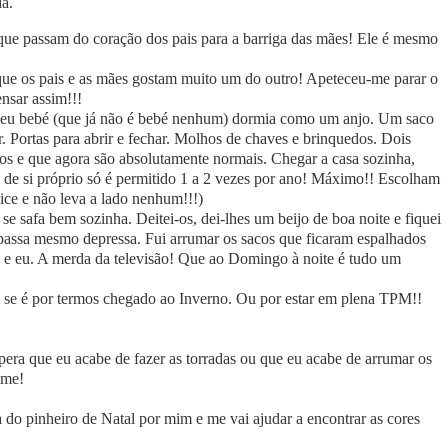
da.
que passam do coração dos pais para a barriga das mães! Ele é mesmo
que os pais e as mães gostam muito um do outro! Apeteceu-me parar o
ensar assim!!!
O meu bebé (que já não é bebé nenhum) dormia como um anjo. Um saco
. Portas para abrir e fechar. Molhos de chaves e brinquedos. Dois
os e que agora são absolutamente normais. Chegar a casa sozinha,
a de si próprio só é permitido 1 a 2 vezes por ano! Máximo!! Escolham
ice e não leva a lado nenhum!!!)
 se safa bem sozinha. Deitei-os, dei-lhes um beijo de boa noite e fiquei
 passa mesmo depressa. Fui arrumar os sacos que ficaram espalhados
ão e eu. A merda da televisão! Que ao Domingo à noite é tudo um
ei se é por termos chegado ao Inverno. Ou por estar em plena TPM!!
pera que eu acabe de fazer as torradas ou que eu acabe de arrumar os
lme!
 do pinheiro de Natal por mim e me vai ajudar a encontrar as cores