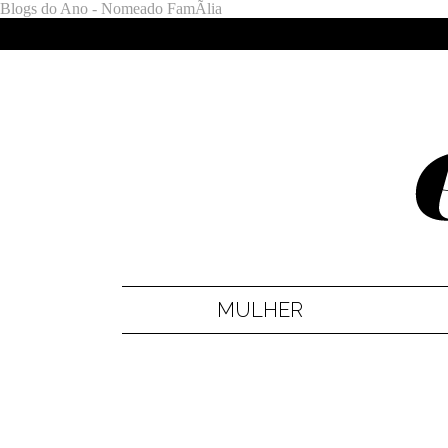
Blogs do Ano - Nomeado FamÃ­lia
MULHER