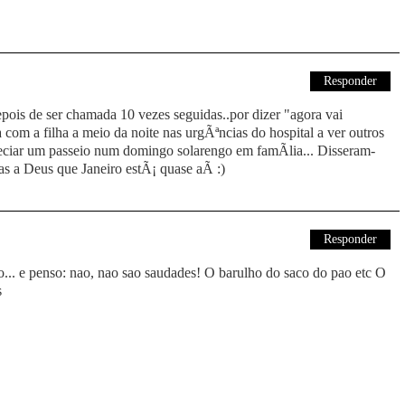
Responder
ois de ser chamada 10 vezes seguidas..por dizer "agora vai
om a filha a meio da noite nas urgÃªncias do hospital a ver outros
eciar um passeio num domingo solarengo em famÃ­lia... Disseram-
a Deus que Janeiro estÃ¡ quase aÃ­ :)
Responder
o... e penso: nao, nao sao saudades! O barulho do saco do pao etc O
s