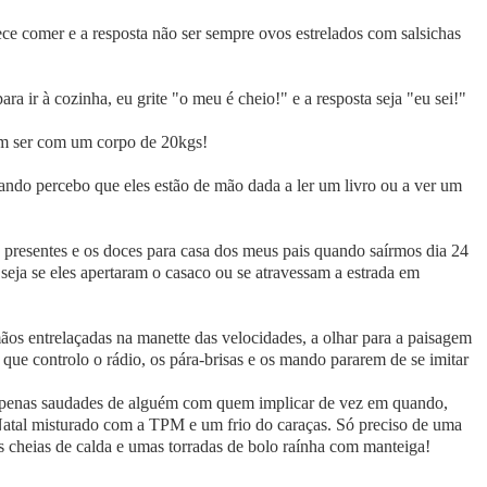
ce comer e a resposta não ser sempre ovos estrelados com salsichas
ra ir à cozinha, eu grite "o meu é cheio!" e a resposta seja "eu sei!"
sem ser com um corpo de 20kgs!
ando percebo que eles estão de mão dada a ler um livro ou a ver um
 presentes e os doces para casa dos meus pais quando saírmos dia 24
seja se eles apertaram o casaco ou se atravessam a estrada em
ãos entrelaçadas na manette das velocidades, a olhar para a paisagem
que controlo o rádio, os pára-brisas e os mando pararem de se imitar
penas saudades de alguém com quem implicar de vez em quando,
o Natal misturado com a TPM e um frio do caraças. Só preciso de uma
 cheias de calda e umas torradas de bolo raínha com manteiga!