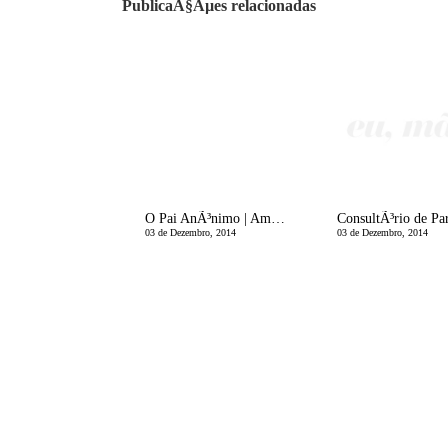
PublicaÃ§Ãµes relacionadas
O Pai AnÃ³nimo | Amor de MÃ£e
03 de Dezembro, 2014
03 de Dezembro, 2014