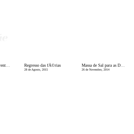
ConsultÃ³rio de Parentalidade | As Tabelas de Comportamento
Regresso das fÃ©rias
Massa de Sal para as DecoraÃ§Ãµes de Natal
28 de Agosto, 2015
26 de Novembro, 2014