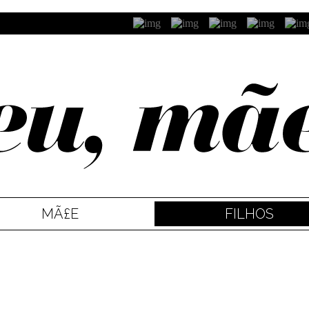
MÃ£E
FILHOS