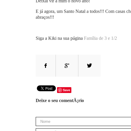
Deixai vir a mim o novo ano!
E já agora, um Santo Natal a todos!!! Com casas che
abraços!!!
Siga a Kiki na sua página
Família de 3 e 1/2
Save
Deixe o seu comentÃ¡rio