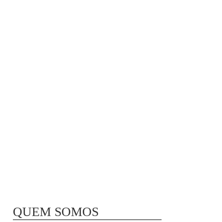
MÃ£E BIO-LÃ³GICA |
COMIDA PARA
CONGELAR
QUEM SOMOS