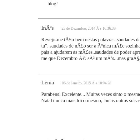
blog!
InÃªs
23 de Dezembro, 2014 Ã s 16:36:38
Revejo-me tÃ£o bem nestas palavras..saudades dep
tu"..saudades de nÃ£o ser a Ãºnica mÃ£e sozinha c
pais a ajudarem as mÃ£es..saudades de poder apr
me que Dezembro Ã© sÃ³ um mÃªs...mas graÃ§as 
Lenia
06 de Janeiro, 2015 Ã s 10:04:28
Parabens! Excelente... Muitas vezes sinto o mesm
Natal nunca mais foi o mesmo, tantas outras soisa