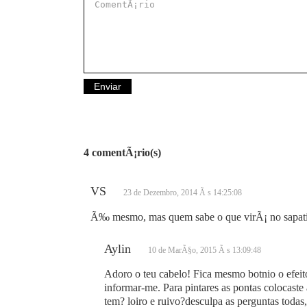
4 comentÃ¡rio(s)
VS
23 de Dezembro, 2014 Ã s 14:25:08
Ã‰ mesmo, mas quem sabe o que virÃ¡ no sapati
Aylin
10 de MarÃ§o, 2015 Ã s 13:09:48
Adoro o teu cabelo! Fica mesmo botnio o efeito
informar-me. Para pintares as pontas colocaste 
tem? loiro e ruivo?desculpa as perguntas toda