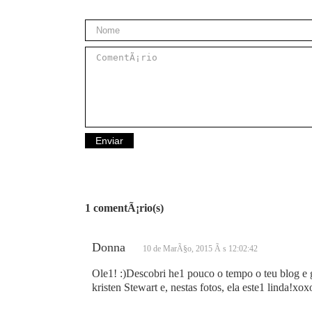
1 comentÃ¡rio(s)
Donna
10 de MarÃ§o, 2015 Ã s 12:02:42
Ole1! :)Descobri he1 pouco o tempo o teu blog e 
kristen Stewart e, nestas fotos, ela este1 linda!xo