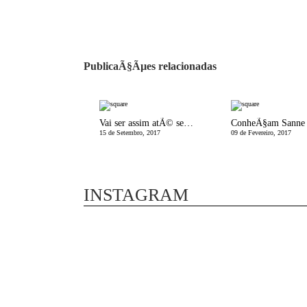
PublicaÃ§Ãµes relacionadas
Vai ser assim atÃ© sempre?! Eu sou muito anjinha
ConheÃ§am Sanne
15 de Setembro, 2017
09 de Fevereiro, 2017
INSTAGRAM