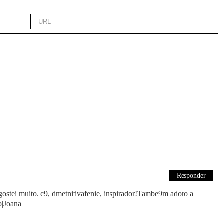
Responder
gostei muito. c9, dmetnitivafenie, inspirador!Tambe9m adoro a
xo|Joana