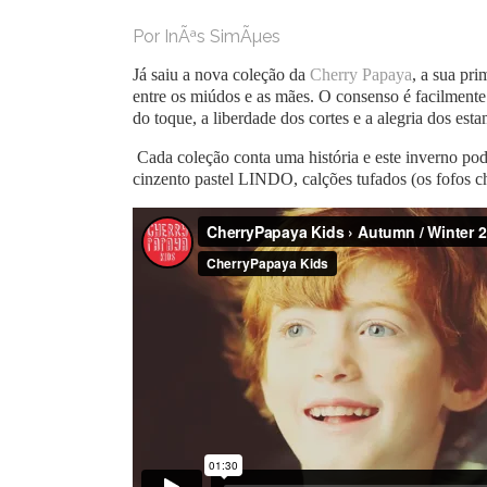
Por InÃªs SimÃµes
Já saiu a nova coleção da
Cherry Papaya
, a sua pr
entre os miúdos e as mães. O consenso é facilmente
do toque, a liberdade dos cortes e a alegria dos est
Cada coleção conta uma história e este inverno po
cinzento pastel LINDO, calções tufados (os fofos c