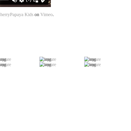
herryPapaya Kids
on
Vimeo
.