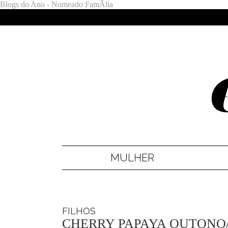
Blogs do Ano - Nomeado FamÃ­lia
MULHER
FILHOS
CHERRY PAPAYA OUTONO/