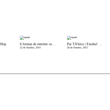
 Hop
6 formas de entreter os miÃºdos quando queremos fazer o jantar
Pai TÃ³nico | Eureka! - Uma BÃºssola
22 de Outubro, 2014
28 de Outubro, 2015