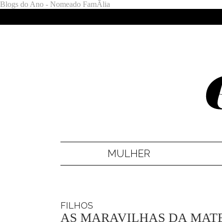
Blogs do Ano - Nomeado FamÃ­lia
MULHER
FILHOS
AS MARAVILHAS DA MATE