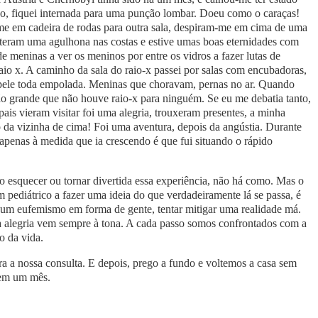
ção, fiquei internada para uma punção lombar. Doeu como o caraças!
me em cadeira de rodas para outra sala, despiram-me em cima de uma
eram uma agulhona nas costas e estive umas boas eternidades com
de meninas a ver os meninos por entre os vidros a fazer lutas de
io x. A caminho da sala do raio-x passei por salas com encubadoras,
 pele toda empolada. Meninas que choravam, pernas no ar. Quando
tão grande que não houve raio-x para ninguém. Se eu me debatia tanto,
is vieram visitar foi uma alegria, trouxeram presentes, a minha
o da vizinha de cima! Foi uma aventura, depois da angústia. Durante
apenas à medida que ia crescendo é que fui situando o rápido
o esquecer ou tornar divertida essa experiência, não há como. Mas o
m pediátrico a fazer uma ideia do que verdadeiramente lá se passa, é
 um eufemismo em forma de gente, tentar mitigar uma realidade má.
e a alegria vem sempre à tona. A cada passo somos confrontados com a
o da vida.
a a nossa consulta. E depois, prego a fundo e voltemos a casa sem
em um mês.