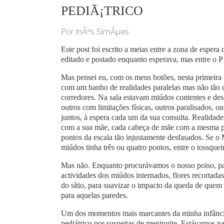
PEDIÃ¡TRICO
Por InÃªs SimÃµes
Este post foi escrito a meias entre a zona de espera d
editado e postado enquanto esperava, mas entre o P 
Mas pensei eu, com os meus botões, nesta primeira 
com um banho de realidades paralelas mas não tão di
corredores. Na sala estavam miúdos contentes e d
outros com limitações físicas, outros paralisados, o
juntos, à espera cada um da sua consulta. Realidade
com a sua mãe, cada cabeça de mãe com a mesma pre
pontos da escala tão injustamente desfasados. Se o 
miúdos tinha três ou quatro pontos, entre o tossquei
Mas não. Enquanto procurávamos o nosso poiso, pas
actividades dos miúdos internados, flores recortada
do sítio, para suavizar o impacto da queda de quem
para aquelas paredes.
Um dos momentos mais marcantes da minha infância
pediátrico por suspeitas de meningite. Estávamos n