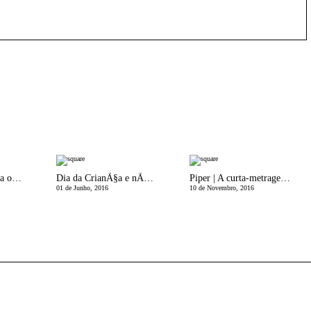
DIY | Palhinhas para o Natal
Dia da CrianÃ§a e nÃ£o sÃ³!
Piper | A curta-metragem da Pixar
01 de Junho, 2016
10 de Novembro, 2016