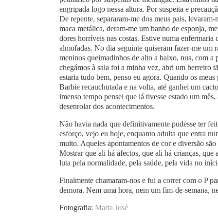
engripada logo nessa altura. Por suspeita e precau
De repente, separaram-me dos meus pais, levaram-
maca metálica, deram-me um banho de esponja, met
dores horríveis nas costas. Estive numa enfermaria 
almofadas. No dia seguinte quiseram fazer-me um ra
meninos queimadinhos de alto a baixo, nus, com a
chegámos à sala foi a minha vez, abri um berreiro 
estaria tudo bem, penso eu agora. Quando os meus pa
Barbie recauchutada e na volta, até ganhei um cact
imenso tempo pensei que lá tivesse estado um mês, 
desenrolar dos acontecimentos.
Não havia nada que definitivamente pudesse ter feit
esforço, vejo eu hoje, enquanto adulta que entra nu
muito. Aqueles apontamentos de cor e diversão são
Mostrar que ali há afectos, que ali há crianças, qu
luta pela normalidade, pela saúde, pela vida no iníci
Finalmente chamaram-nos e fui a correr com o P par
demora. Nem uma hora, nem um fim-de-semana, n
Fotografia:
Marta José