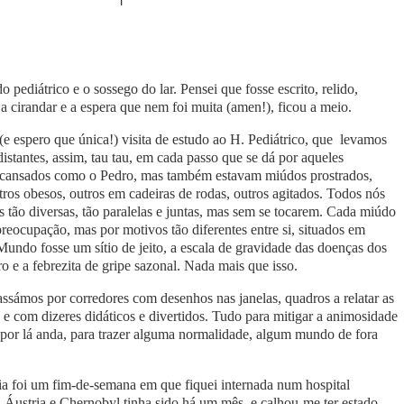
o pediátrico e o sossego do lar. Pensei que fosse escrito, relido,
a cirandar e a espera que nem foi muita (amen!), ficou a meio.
(e espero que única!) visita de estudo ao H. Pediátrico, que levamos
stantes, assim, tau tau, em cada passo que se dá por aqueles
escansados como o Pedro, mas também estavam miúdos prostrados,
utros obesos, outros em cadeiras de rodas, outros agitados. Todos nós
s tão diversas, tão paralelas e juntas, mas sem se tocarem. Cada miúdo
ocupação, mas por motivos tão diferentes entre si, situados em
Mundo fosse um sítio de jeito, a escala de gravidade das doenças dos
ro e a febrezita de gripe sazonal. Nada mais que isso.
sámos por corredores com desenhos nas janelas, quadros a relatar as
s e com dizeres didáticos e divertidos. Tudo para mitigar a animosidade
 por lá anda, para trazer alguma normalidade, algum mundo de fora
 foi um fim-de-semana em que fiquei internada num hospital
a Áustria e Chernobyl tinha sido há um mês, e calhou-me ter estado