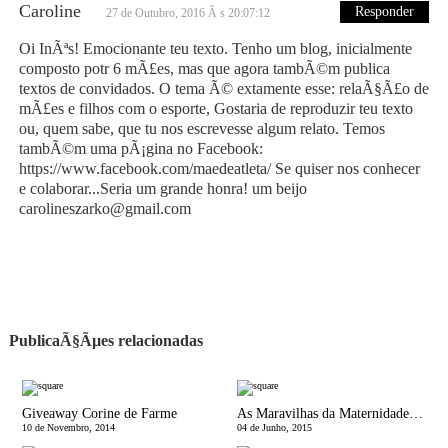
Caroline
Responder
27 de Outubro, 2016 Ã s 20:07:12
Oi InÃªs! Emocionante teu texto. Tenho um blog, inicialmente
composto potr 6 mÃ£es, mas que agora tambÃ©m publica
textos de convidados. O tema Ã© extamente esse: relaÃ§Ã£o de
mÃ£es e filhos com o esporte, Gostaria de reproduzir teu texto
ou, quem sabe, que tu nos escrevesse algum relato. Temos
tambÃ©m uma pÃ¡gina no Facebook:
https://www.facebook.com/maedeatleta/ Se quiser nos conhecer
e colaborar...Seria um grande honra! um beijo
carolineszarko@gmail.com
PublicaÃ§Ãµes relacionadas
Giveaway Corine de Farme
As Maravilhas da Maternidade | O Brinquedo da viragem
10 de Novembro, 2014
04 de Junho, 2015