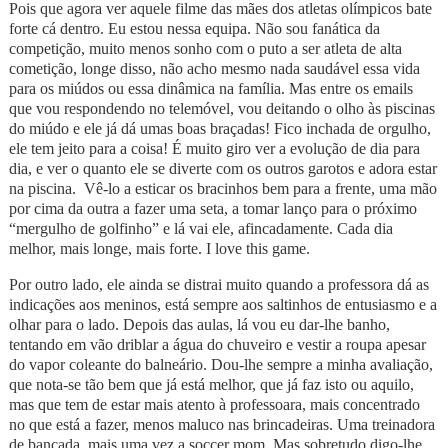
Pois que agora ver aquele filme das mães dos atletas olímpicos bate
forte cá dentro. Eu estou nessa equipa. Não sou fanática da
competição, muito menos sonho com o puto a ser atleta de alta
cometição, longe disso, não acho mesmo nada saudável essa vida
para os miúdos ou essa dinâmica na família. Mas entre os emails
que vou respondendo no telemóvel, vou deitando o olho às piscinas
do miúdo e ele já dá umas boas braçadas! Fico inchada de orgulho,
ele tem jeito para a coisa! É muito giro ver a evolução de dia para
dia, e ver o quanto ele se diverte com os outros garotos e adora estar
na piscina. Vê-lo a esticar os bracinhos bem para a frente, uma mão
por cima da outra a fazer uma seta, a tomar lanço para o próximo
“mergulho de golfinho” e lá vai ele, afincadamente. Cada dia
melhor, mais longe, mais forte. I love this game.
Por outro lado, ele ainda se distrai muito quando a professora dá as
indicações aos meninos, está sempre aos saltinhos de entusiasmo e a
olhar para o lado. Depois das aulas, lá vou eu dar-lhe banho,
tentando em vão driblar a água do chuveiro e vestir a roupa apesar
do vapor coleante do balneário. Dou-lhe sempre a minha avaliação,
que nota-se tão bem que já está melhor, que já faz isto ou aquilo,
mas que tem de estar mais atento à professoara, mais concentrado
no que está a fazer, menos maluco nas brincadeiras. Uma treinadora
de bancada, mais uma vez a soccer mom. Mas sobretudo digo-lhe