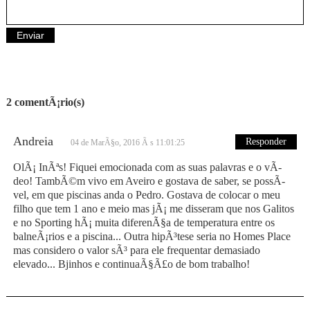
2 comentÃ¡rio(s)
Andreia
Responder
04 de MarÃ§o, 2016 Ã s 11:01:25
OlÃ¡ InÃªs! Fiquei emocionada com as suas palavras e o vÃ­
deo! TambÃ©m vivo em Aveiro e gostava de saber, se possÃ­
vel, em que piscinas anda o Pedro. Gostava de colocar o meu
filho que tem 1 ano e meio mas jÃ¡ me disseram que nos Galitos
e no Sporting hÃ¡ muita diferenÃ§a de temperatura entre os
balneÃ¡rios e a piscina... Outra hipÃ³tese seria no Homes Place
mas considero o valor sÃ³ para ele frequentar demasiado
elevado... Bjinhos e continuaÃ§Ã£o de bom trabalho!