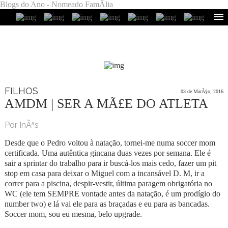
Blogs do Ano - Nomeado FamÃ­lia
FILHOS
03 de MarÃ§o, 2016
AMDM | SER A MÃ£E DO ATLETA
Por InÃªs
Desde que o Pedro voltou à natação, tornei-me numa soccer mom
certificada. Uma autêntica gincana duas vezes por semana. Ele é
sair a sprintar do trabalho para ir buscá-los mais cedo, fazer um pit
stop em casa para deixar o Miguel com a incansável D. M, ir a
correr para a piscina, despir-vestir, última paragem obrigatória no
WC (ele tem SEMPRE vontade antes da natação, é um prodígio do
number two) e lá vai ele para as braçadas e eu para as bancadas.
Soccer mom, sou eu mesma, belo upgrade.