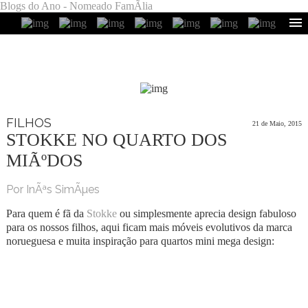
Blogs do Ano - Nomeado FamÃ­lia
FILHOS
21 de Maio, 2015
STOKKE NO QUARTO DOS
MIÃºDOS
Por InÃªs SimÃµes
Para quem é fã da
Stokke
ou simplesmente aprecia design fabuloso
para os nossos filhos, aqui ficam mais móveis evolutivos da marca
norueguesa e muita inspiração para quartos mini mega design: