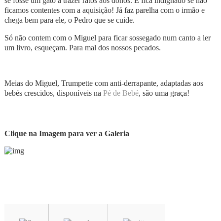
se fosse um gato a trazer ratos aos donos. E fica indignado se não
ficamos contentes com a aquisição! Já faz parelha com o irmão e
chega bem para ele, o Pedro que se cuide.
Só não contem com o Miguel para ficar sossegado num canto a ler
um livro, esqueçam. Para mal dos nossos pecados.
Meias do Miguel, Trumpette com anti-derrapante, adaptadas aos
bebés crescidos, disponíveis na
Pé de Bebé
, são uma graça!
Clique na Imagem para ver a Galeria