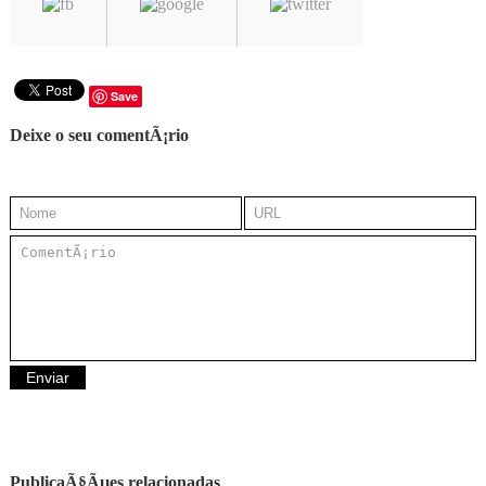
Save
Deixe o seu comentÃ¡rio
PublicaÃ§Ãµes relacionadas