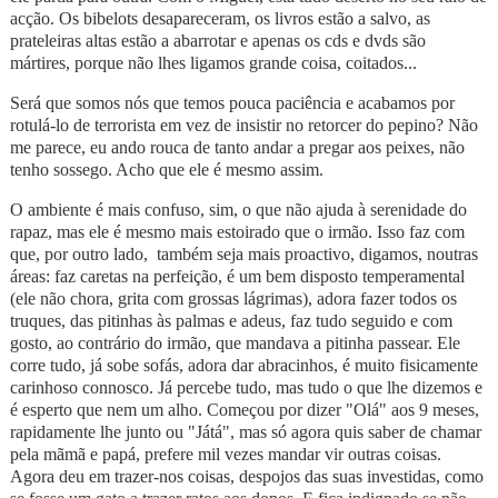
acção. Os bibelots desapareceram, os livros estão a salvo, as
prateleiras altas estão a abarrotar e apenas os cds e dvds são
mártires, porque não lhes ligamos grande coisa, coitados...
Será que somos nós que temos pouca paciência e acabamos por
rotulá-lo de terrorista em vez de insistir no retorcer do pepino? Não
me parece, eu ando rouca de tanto andar a pregar aos peixes, não
tenho sossego. Acho que ele é mesmo assim.
O ambiente é mais confuso, sim, o que não ajuda à serenidade do
rapaz, mas ele é mesmo mais estoirado que o irmão. Isso faz com
que, por outro lado, também seja mais proactivo, digamos, noutras
áreas: faz caretas na perfeição, é um bem disposto temperamental
(ele não chora, grita com grossas lágrimas), adora fazer todos os
truques, das pitinhas às palmas e adeus, faz tudo seguido e com
gosto, ao contrário do irmão, que mandava a pitinha passear. Ele
corre tudo, já sobe sofás, adora dar abracinhos, é muito fisicamente
carinhoso connosco. Já percebe tudo, mas tudo o que lhe dizemos e
é esperto que nem um alho. Começou por dizer "Olá" aos 9 meses,
rapidamente lhe junto ou "Játá", mas só agora quis saber de chamar
pela mãmã e papá, prefere mil vezes mandar vir outras coisas.
Agora deu em trazer-nos coisas, despojos das suas investidas, como