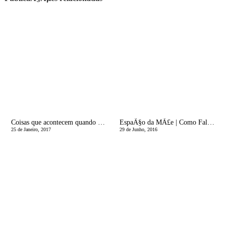
Coisas que acontecem quando sÃ£o os pais a levÃ¡-los Ã escola
EspaÃ§o da MÃ£e | Como Falar Ã s CrianÃ§as sobre a Morte
25 de Janeiro, 2017
29 de Junho, 2016