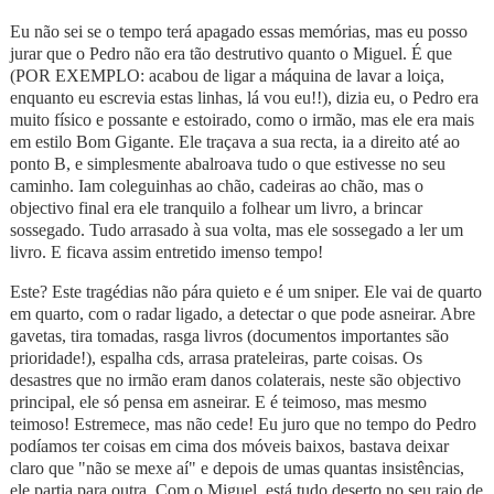
Eu não sei se o tempo terá apagado essas memórias, mas eu posso
jurar que o Pedro não era tão destrutivo quanto o Miguel. É que
(POR EXEMPLO: acabou de ligar a máquina de lavar a loiça,
enquanto eu escrevia estas linhas, lá vou eu!!), dizia eu, o Pedro era
muito físico e possante e estoirado, como o irmão, mas ele era mais
em estilo Bom Gigante. Ele traçava a sua recta, ia a direito até ao
ponto B, e simplesmente abalroava tudo o que estivesse no seu
caminho. Iam coleguinhas ao chão, cadeiras ao chão, mas o
objectivo final era ele tranquilo a folhear um livro, a brincar
sossegado. Tudo arrasado à sua volta, mas ele sossegado a ler um
livro. E ficava assim entretido imenso tempo!
Este? Este tragédias não pára quieto e é um sniper. Ele vai de quarto
em quarto, com o radar ligado, a detectar o que pode asneirar. Abre
gavetas, tira tomadas, rasga livros (documentos importantes são
prioridade!), espalha cds, arrasa prateleiras, parte coisas. Os
desastres que no irmão eram danos colaterais, neste são objectivo
principal, ele só pensa em asneirar. E é teimoso, mas mesmo
teimoso! Estremece, mas não cede! Eu juro que no tempo do Pedro
podíamos ter coisas em cima dos móveis baixos, bastava deixar
claro que "não se mexe aí" e depois de umas quantas insistências,
ele partia para outra. Com o Miguel, está tudo deserto no seu raio de