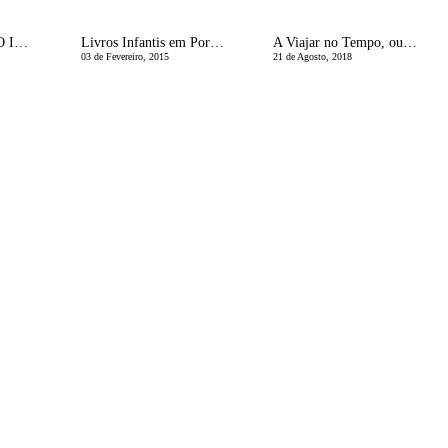
O Pai AnÃ³nimo | O Inferno e eles
Livros Infantis em PortuguÃªs
A Viajar no Tempo, ou Ã© cedo demais?
03 de Fevereiro, 2015
21 de Agosto, 2018