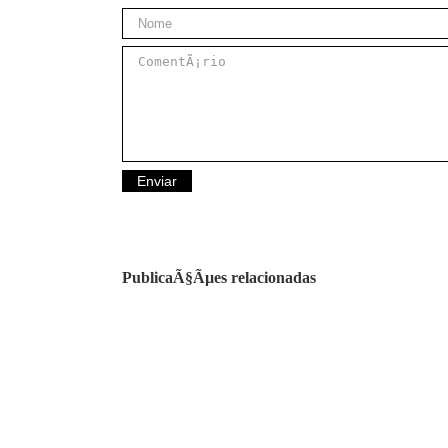
PublicaÃ§Ãµes relacionadas