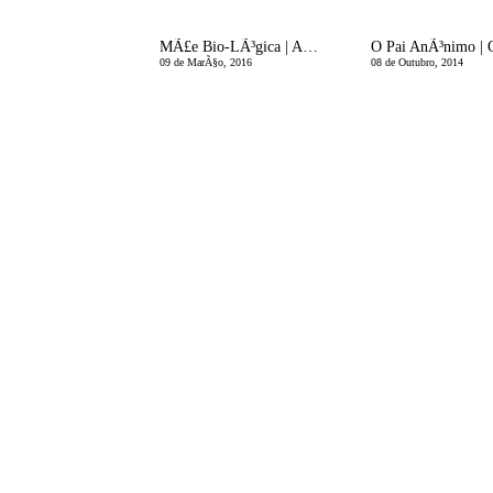
MÃ£e Bio-LÃ³gica | AdoÃ§ar sem aÃ§ucar e receitas para crianÃ§as
09 de MarÃ§o, 2016
08 de Outubro, 2014