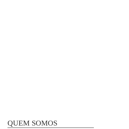
MÃ£E BIO-LÃ³GICA |
COMIDA PARA
CONGELAR
QUEM SOMOS