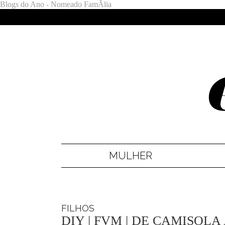
Blogs do Ano - Nomeado FamÃ­lia
MULHER
FILHOS
DIY | FVM | DE CAMISOLA